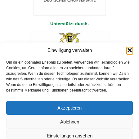
Unterstützt durch:
Einwilligung verwalten
Um dir ein optimales Erlebnis zu bieten, verwenden wir Technologien wie
Cookies, um Geräteinformationen zu speichern und/oder darauf
zuzugreifen. Wenn du diesen Technologien zustimmst, können wir Daten
Letzte Aktualisierung: 05.07.2026
wie das Surfverhalten oder eindeutige IDs auf dieser Website verarbeiten.
Wenn du deine Einwillligung nicht erteilst oder zurückziehst, können
bestimmte Merkmale und Funktionen beeinträchtigt werden.
Akzeptieren
Startseite
Aktuelles
Termine
Hast Du Lust, mit uns zu singen?
Unsere Chöre
Berichte
Bildergalerie
Geschichte
Vereinsleitung
Ablehnen
Musikalisches
Satzung
Kontakt
Links
Impressum
Datenschutz
Einstellungen ansehen
Den MGV unterstützen
Cookie-Richtlinie (EU)