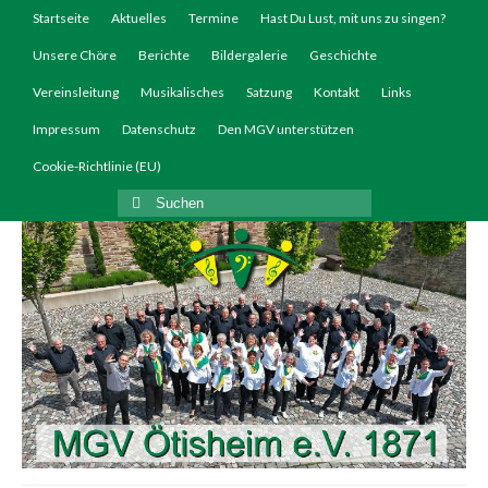
Startseite
Aktuelles
Termine
Hast Du Lust, mit uns zu singen?
Unsere Chöre
Berichte
Bildergalerie
Geschichte
Vereinsleitung
Musikalisches
Satzung
Kontakt
Links
Impressum
Datenschutz
Den MGV unterstützen
Cookie-Richtlinie (EU)
Suchen
nach: